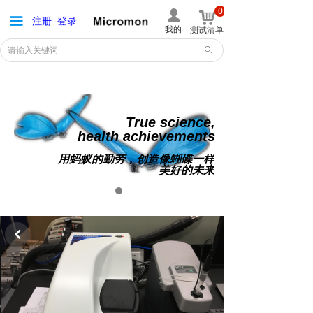
0
最新活动
넙
낙
注册
登录
끀
我的
测试清单
公司简介
ꄙ
微平台
易析书屋
ꁡ
True science,
h
ealth achievements
联系我们
用蚂蚁的勤劳，创造像蝴碟一样
美好的未来
提交需求
积分商城
낒