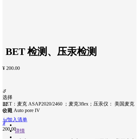
낙
测
平
试清单
台
0
ꁡ
易
析
书
屋
BET 检测、压汞检测
联
系
我
¥
200.00
们
提
交
需
ꁕ
求
选择
积
BET：麦克 ASAP2020/2460 ；麦克3flex；压汞仪： 美国麦克
끄
分
公司 Auto pore IV
收藏
商
낙
加入清单
ꁲ
城
200.00
详情