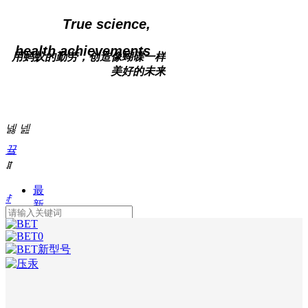
True science,
h
ealth achievements
用蚂蚁的勤劳，创造像蝴碟一样
美好的未来
引领生物科技，创造健康生活
Professional
넳
넲
biological science
끀
and development team
ꁲ
最
ꄙ
新
活
넙
动
我
公
注册
的
司
简
登录
介
微