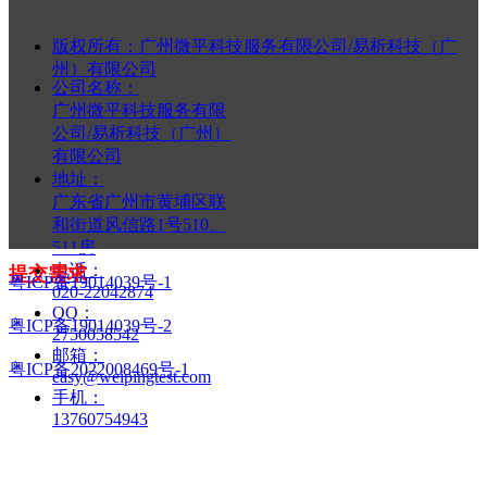
版权所有：
广州微平科技服务有限公司/易析科技（广
낒
州）有限公司
公司名称：
广州微平科技服务有限
公司/易析科技（广州）
有限公司
地址：
广东省广州市黄埔区联
和街道风信路1号510、
511房
电话：
提交需求
粤ICP备19014039号-1
020-22042874
QQ：
粤ICP备19014039号-2
2750058542
邮箱：
粤ICP备2022008469号-1
easy@weipingtest.com
手机：
13760754943