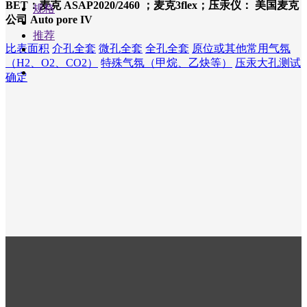
BET：麦克 ASAP2020/2460 ；麦克3flex；压汞仪： 美国麦克
规格
公司 Auto pore IV
推荐
比表面积
介孔全套
微孔全套
全孔全套
原位或其他常用气氛
（H2、O2、CO2）
特殊气氛（甲烷、乙炔等）
压汞大孔测试
确定