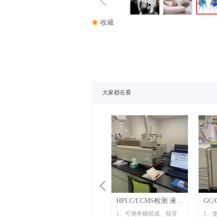
ꁆ
끄
收藏
大家都在看
넳
HPLC/LCMS检测 液相
GC/
色谱质谱联用检测
谱质
1、可测单糖组成、核苷
1、使