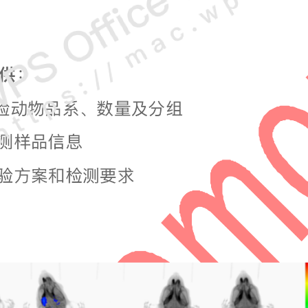
0元/样收费；超过50
300+n*6元/样收费
是超过峰的数量）。
CIMS开机清洗费500
数据核对按挥发性成
对标准收费。
需要测平行的提前告
费用另外加收。