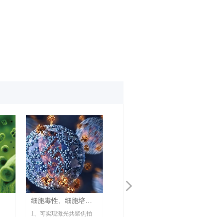
넲
细胞毒性、细胞培养
实验
1、可实现激光共聚焦拍