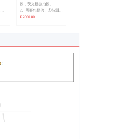
照，荧光显微拍照。
填写
2、需要您提供：①待测样
所需
品（浓度客户指定）②实
¥ 2000.00
行提
验方案和具体要求：其他
方代
所涉及的细胞、试剂盒以
及生物耗材等平台都可以
有偿提供；涉及仪器有自
1-
动移液器，多功能酶标
送样
仪，96孔微孔板/其他规格
微孔板，二氧化碳恒温培
养箱，超净工作台，荧光
显微镜，激光共聚焦显微
镜（具体仪器试剂型号详
见实验报告）。