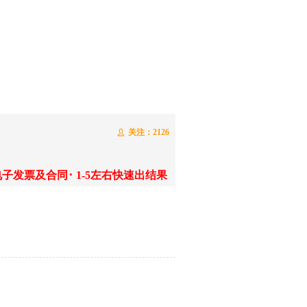
关注：
2126
ꄑ
子发票及合同･ 1-5左右快速出结果