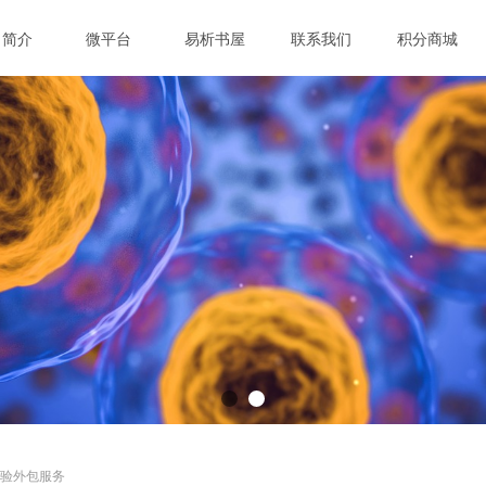
司简介
微平台
易析书屋
联系我们
积分商城
ideBind,StyleName:Style1,ColorName:Item0,Message:InitError, ControlTyp
验外包服务