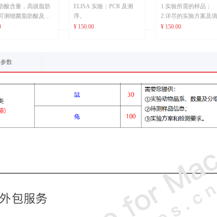
肪酸含量，高级脂肪
ELISA 实验；PCR 及测
1.实验所需的样品；
可测细菌脂肪酸及短
序。
2.详尽的实验方案及
肪酸/可挥发性成分定
完整的送样单，实验
0
¥ 150.00
¥ 150.00
香料、精油中香气成
的菌株和试剂等可自
精油成分；数据人工
供，也可以委托检测
；可定性定量检测数
购。
品参数
中150种成分。
服务周期：
37种脂肪酸含量检测，
3、一般为样品接收后的
法定量。
2周，具体实验周期及
短链脂肪酸/可挥发性
时间请沟通确认。
定量（5种内） ，超
加收100元/种。
成分数据人工核对加
00元一个样品（50个
，超过50个峰另外加
元每个峰。
需要开发方法或验证的
统一按机时收费，包
前处理，开发成功上
测才计时，开发不成
收费。
数据解析不超过50个峰