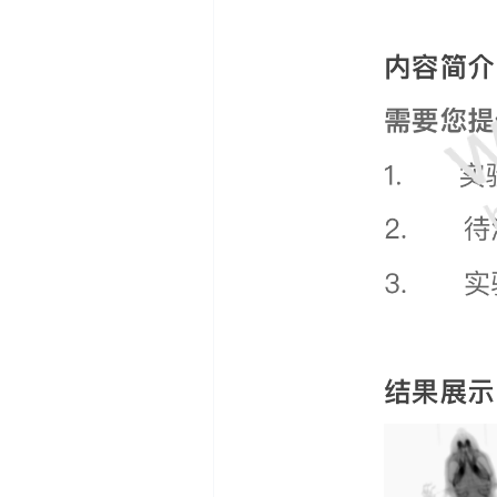
CMP）、5'-尿苷酸（5'-
按30
UMP）。
个峰按
5、生物胺检测说明：包前
（n
处理，8种生物胺同时测
6、G
定，客户需提供衍生试剂
元，
（丹磺酰氯），生物胺标
分核
品我们准备；可测色胺、
7、
β-苯乙胺、腐胺、组胺、
知，
章鱼胺、酪胺、亚精胺和
精胺，按国标测定；超出8
种加收100元/种。
6、需要测平行的提前告
知，费用另外加收。
7、LCMS高分辨二级定性
有正负离子模式，化学类
数据库。
8、需要开发方法或验证的
项目统一按机时收费，包
简单前处理，开发成功上
机检测才计时，开发不成
功不收费