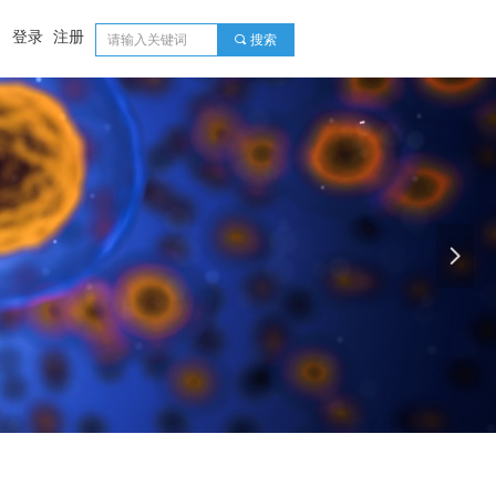
登录
注册
끠
搜索
넲
e:productSlideBind Error:未将对象引用设置到对象的实例。