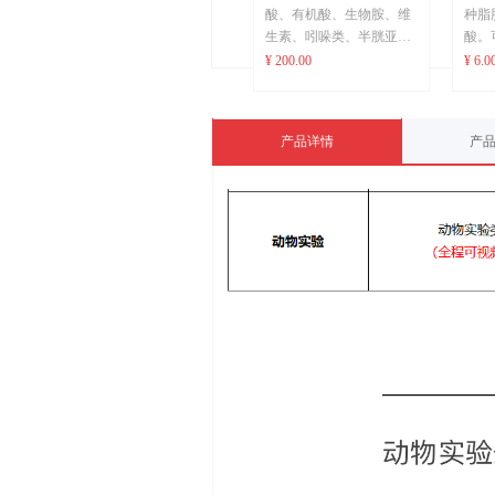
酸、有机酸、生物胺、维
种脂
生素、吲哚类、半胱亚磺
酸。
酸定量，可打一级和二级
链脂
¥ 200.00
¥ 6.0
质谱。
量；
2、游离氨基酸25种氨基丁
分或
酸，酸解氨基酸17种，碱
核对
产品详情
产
解色氨酸1种，也可测牛磺
据库
酸。
2、
3、有机酸可测乳酸、苹果
内标
酸、柠檬酸、丁二酸（琥
3、
珀酸）这4种，超出4种加
成分
收100元/种。
出5种
4、核苷酸可测5-腺苷三磷
香气
酸二钠盐（5′-ATP）、5-
收3
腺苷二磷酸二钠盐（5′-
峰）
ADP）、5-腺苷一磷酸二
收6
钠盐（5′-AMP）、5-肌苷
4、
一磷酸二钠盐（5′-
项目
IMP）、5-鸟苷一磷酸二
简单
钠盐（5′-GMP）、肌苷
机检
（HXR）、次黄嘌呤
功不
（HX）、5'-胞苷酸（5'-
5、