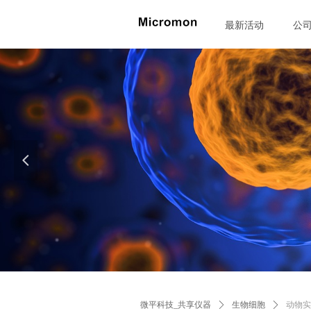
最新活动
公
넳
Control Render Error!ControlType:productSl
微平科技_共享仪器
ꄲ
生物细胞
ꄲ
动物实