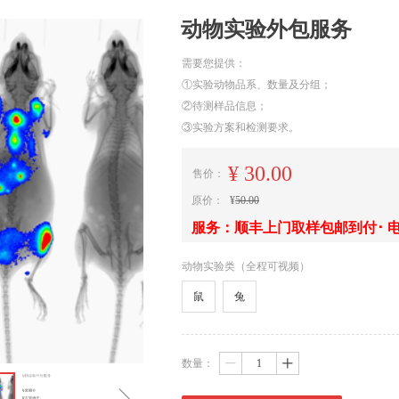
动物实验外包服务
需要您提供：
①实验动物品系、数量及分组；
②待测样品信息；
③实验方案和检测要求。
¥
30.00
售价：
原价：
¥
50.00
服务：顺丰上门取样包邮到付･ 电
动物实验类（全程可视频）
鼠
兔
数量：
ꄷ
ꄸ