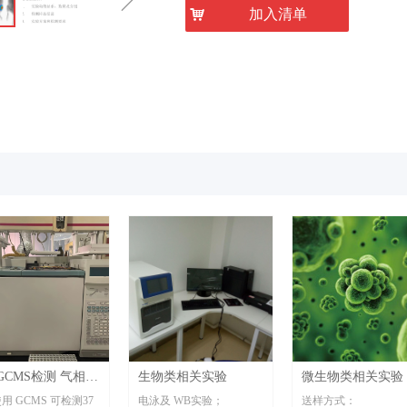
ꁇ
낙
加入清单
GCMS检测 气相色
生物类相关实验
微生物类相关实验
谱联用检测
用 GCMS 可检测37
电泳及 WB实验；
送样方式：